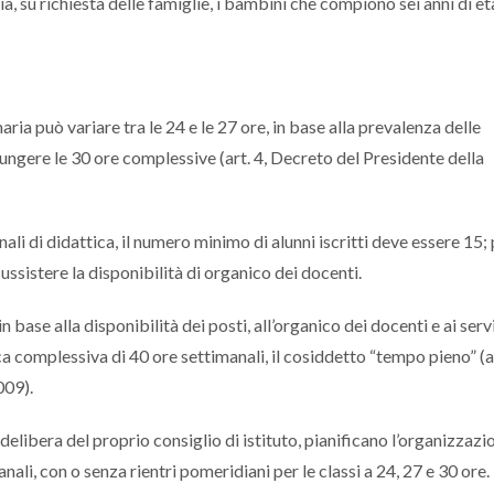
ria, su richiesta delle famiglie, i bambini che compiono sei anni di e
aria può variare tra le 24 e le 27 ore, in base alla prevalenza delle
ungere le 30 ore complessive (art. 4, Decreto del Presidente della
ali di didattica, il numero minimo di alunni iscritti deve essere 15;
ussistere la disponibilità di organico dei docenti.
in base alla disponibilità dei posti, all’organico dei docenti e ai serv
ica complessiva di 40 ore settimanali, il cosiddetto “tempo pieno” (ar
009).
a delibera del proprio consiglio di istituto, pianificano l’organizzazi
anali, con o senza rientri pomeridiani per le classi a 24, 27 e 30 ore.