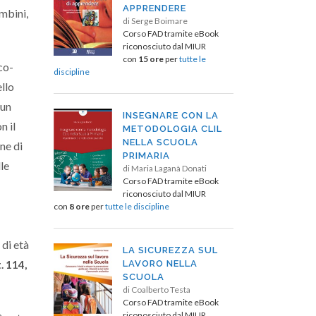
APPRENDERE
ambini,
di Serge Boimare
Corso FAD tramite eBook
riconosciuto dal MIUR
con
15 ore
per
tutte le
co-
discipline
ello
 un
INSEGNARE CON LA
n il
METODOLOGIA CLIL
NELLA SCUOLA
ne di
PRIMARIA
lle
di Maria Laganà Donati
Corso FAD tramite eBook
riconosciuto dal MIUR
con
8 ore
per
tutte le discipline
 di età
LA SICUREZZA SUL
. 114,
LAVORO NELLA
SCUOLA
di Coalberto Testa
Corso FAD tramite eBook
riconosciuto dal MIUR