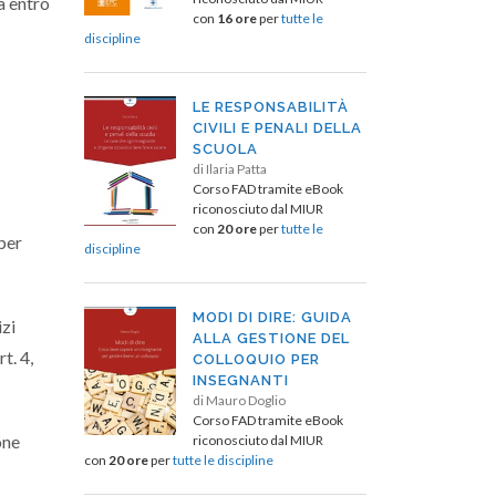
tà entro
con
16 ore
per
tutte le
discipline
LE RESPONSABILITÀ
CIVILI E PENALI DELLA
SCUOLA
di Ilaria Patta
Corso FAD tramite eBook
riconosciuto dal MIUR
con
20 ore
per
tutte le
 per
discipline
MODI DI DIRE: GUIDA
izi
ALLA GESTIONE DEL
t. 4,
COLLOQUIO PER
INSEGNANTI
di Mauro Doglio
Corso FAD tramite eBook
one
riconosciuto dal MIUR
con
20 ore
per
tutte le discipline