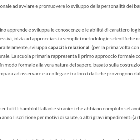
zionale ad avviare e promuovere lo sviluppo della personalità dei b
ino apprende e sviluppa le conoscenze e le abilità di carattero logi
essivi, inizia ad approcciarsi a semplici metodologie scientifiche n
arallelamente, sviluppa
(per la prima volta con
capacità relazionali
rale. La scuola primaria rappresenta il primo approccio formale co
na in modo formale alla vera natura del sapere, basato sulla costruzio
i impara ad osservare e a collegare tra loro i dati che provengono da
er tutti i bambini italiani e stranieri che abbiano compiuto sei anni
 anno l’iscrizione per motivi di salute, o altri gravi impedimenti (
art