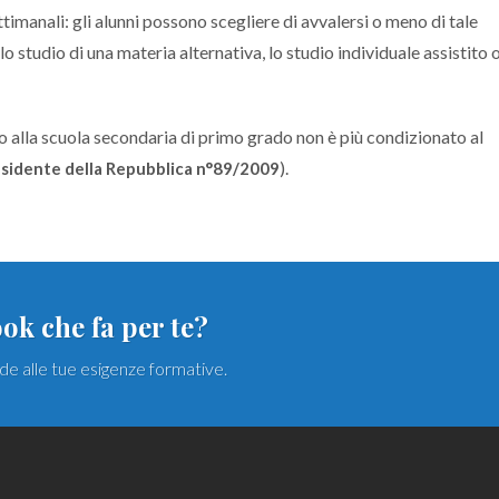
ttimanali: gli alunni possono scegliere di avvalersi o meno di tale
studio di una materia alternativa, lo studio individuale assistito 
so alla scuola secondaria di primo grado non è più condizionato al
).
esidente della Repubblica n°89/2009
ok che fa per te?
nde alle tue esigenze formative.