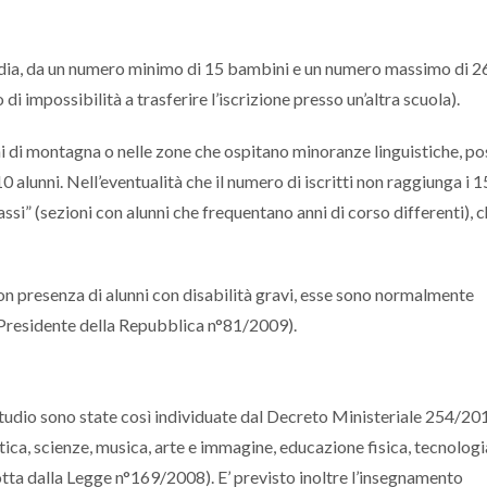
 media, da un numero minimo di 15 bambini e un numero massimo di 2
di impossibilità a trasferire l’iscrizione presso un’altra scuola).
uni di montagna o nelle zone che ospitano minoranze linguistiche, p
 alunni. Nell’eventualità che il numero di iscritti non raggiunga i 1
classi” (sezioni con alunni che frequentano anni di corso differenti), 
con presenza di alunni con disabilità gravi, esse sono normalmente
to Presidente della Repubblica n°81/2009).
studio sono state così individuate dal Decreto Ministeriale 254/20
atica, scienze, musica, arte e immagine, educazione fisica, tecnologi
otta dalla Legge n°169/2008). E’ previsto inoltre l’insegnamento