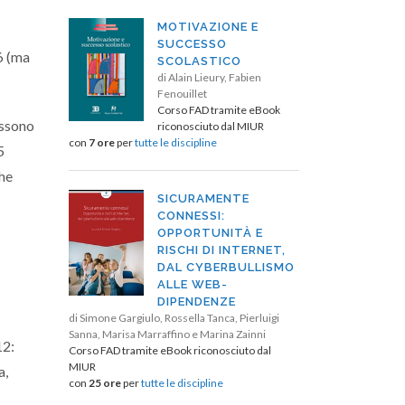
MOTIVAZIONE E
SUCCESSO
6 (ma
SCOLASTICO
di Alain Lieury, Fabien
Fenouillet
Corso FAD tramite eBook
ossono
riconosciuto dal MIUR
con
7 ore
per
tutte le discipline
5
che
SICURAMENTE
CONNESSI:
OPPORTUNITÀ E
RISCHI DI INTERNET,
DAL CYBERBULLISMO
ALLE WEB-
DIPENDENZE
di Simone Gargiulo, Rossella Tanca, Pierluigi
Sanna, Marisa Marraffino e Marina Zainni
12:
Corso FAD tramite eBook riconosciuto dal
MIUR
a,
con
25 ore
per
tutte le discipline