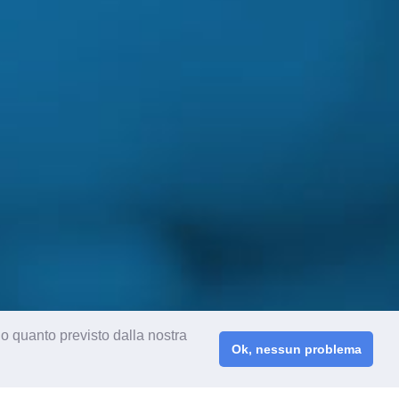
do quanto previsto dalla nostra
Ok, nessun problema