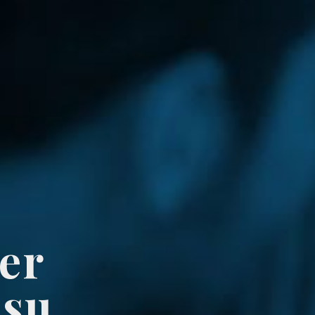
er
 su