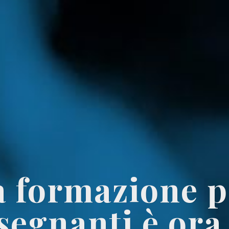
a formazione p
segnanti è ora