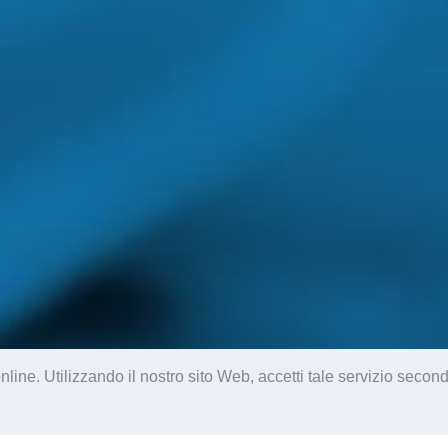
nline. Utilizzando il nostro sito Web, accetti tale servizio secon