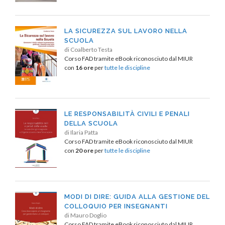
LA SICUREZZA SUL LAVORO NELLA
SCUOLA
di Coalberto Testa
Corso FAD tramite eBook riconosciuto dal MIUR
con
16 ore
per
tutte le discipline
LE RESPONSABILITÀ CIVILI E PENALI
DELLA SCUOLA
di Ilaria Patta
Corso FAD tramite eBook riconosciuto dal MIUR
con
20 ore
per
tutte le discipline
MODI DI DIRE: GUIDA ALLA GESTIONE DEL
COLLOQUIO PER INSEGNANTI
di Mauro Doglio
Corso FAD tramite eBook riconosciuto dal MIUR