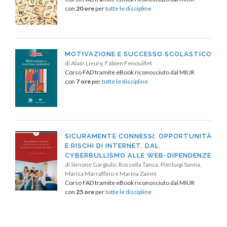
con
20 ore
per
tutte le discipline
MOTIVAZIONE E SUCCESSO SCOLASTICO
di Alain Lieury, Fabien Fenouillet
Corso FAD tramite eBook riconosciuto dal MIUR
con
7 ore
per
tutte le discipline
SICURAMENTE CONNESSI: OPPORTUNITÀ
E RISCHI DI INTERNET, DAL
CYBERBULLISMO ALLE WEB-DIPENDENZE
di Simone Gargiulo, Rossella Tanca, Pierluigi Sanna,
Marisa Marraffino e Marina Zainni
Corso FAD tramite eBook riconosciuto dal MIUR
con
25 ore
per
tutte le discipline