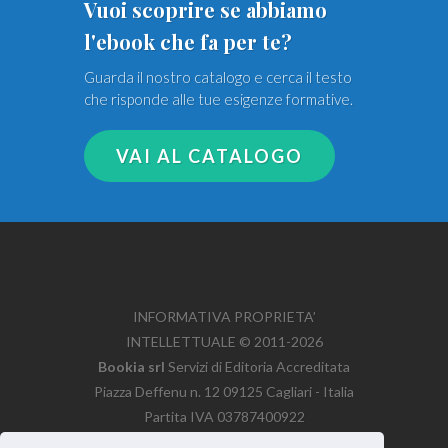
Vuoi scoprire se abbiamo
l'ebook che fa per te?
Guarda il nostro catalogo e cerca il testo
che risponde alle tue esigenze formative.
VAI AL CATALOGO
INFORMATIVA PROPRIETA’
INTELLETTUALE © 2011-2026
Bookia srl
Servizi di Editoria Accreditata
Piazza Deffenu n. 12
09125
Cagliari
-
Italia
Partita IVA
03787400922