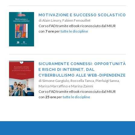
MOTIVAZIONE E SUCCESSO SCOLASTICO
di Alain Lieury, Fabien Fenouillet
Corso FAD tramite eBook riconosciuto dal MIUR
con
7 ore
per
tutte le discipline
SICURAMENTE CONNESSI: OPPORTUNITÀ
E RISCHI DI INTERNET, DAL
CYBERBULLISMO ALLE WEB-DIPENDENZE
di Simone Gargiulo, Rossella Tanca, Pierluigi Sanna,
Marisa Marraffino e Marina Zainni
Corso FAD tramite eBook riconosciuto dal MIUR
con
25 ore
per
tutte le discipline