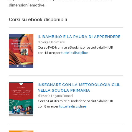
dimensioni emotive.
Corsi su ebook disponibili
IL BAMBINO E LA PAURA DI APPRENDERE
di Serge Boimare
Corso FAD tramite eBook riconosciuto dal MIUR
con
15 ore
per
tutte le discipline
INSEGNARE CON LA METODOLOGIA CLIL
NELLA SCUOLA PRIMARIA
di Maria Laganà Donati
Corso FAD tramite eBook riconosciuto dal MIUR
con
8 ore
per
tutte le discipline